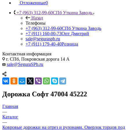
Отложенные
0
+7 (963) 312-99-60
СПб Уткина Заводь
Назад
Телефоны
+7 (963) 312-99-60
СПб Уткина Заводь
+7 (911) 160-00-73
Опт Дмитрий
sale@seguraspb.ru
+7 (911) 179-40-40
Розница
Контактная информация
г. СПб, Покровская дорога 14 А
sale@SeguraSPb.ru
Дорожка Софт 47004 45222
Главная
—
Каталог
—
Ковровые дорожки на отрез и рулонами. Оверлок торцов под