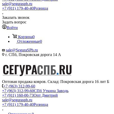
sale@seguraspb.ru
+7 (911) 179-40-40
Розница
Заказать звонок
Задать вопрос
Войти
Корзина
0
Отложенные
0
sale@SeguraSPb.ru
г. СПб, Покровская дорога 14 А
Оптовая продажа ковров. Склад: Покровская дорога 16 лит Б
+7 (963) 312-99-60
+7 (963) 312-99-60
СПб Уткина Заводь
+7 (911) 160-00-73
Опт Дмитрий
sale@seguraspb.ru
+7 (911) 179-40-40
Розница