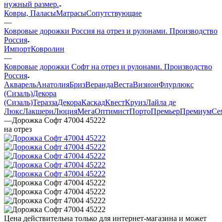
нужный размер.
Ковры, Паласы
Матрасы
Сопутствующие
—
Ковровые дорожки Россия на отрез и рулонами. Производство
Россия
Импорт
Ковролин
—
Ковровые дорожки Софт на отрез и рулонами. Производство
Россия
Акварель
Анатолия
Бриз
Веранда
Веста
Визион
Флурлюкс
(Сизаль)
Декора
(Сизаль)
Теразза
Декора
Каскад
Квест
Круиз
Лайла де
Люкс
Лакшери
Люция
Мега
Оптимист
Порто
Премьер
Премиум
Се
—
Дорожка Софт 47004 45222
на отрез
Цена действительна только для интернет-магазина и может