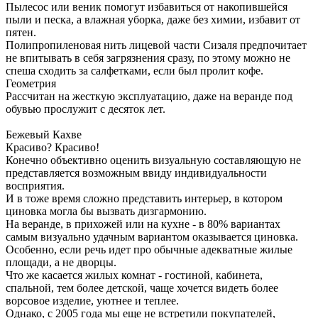
Пылесос или веник помогут избавиться от накопившейся
пыли и песка, а влажная уборка, даже без химии, избавит от
пятен.
Полипропиленовая нить лицевой части Сизаля предпочитает
не впитывать в себя загрязнения сразу, по этому можно не
спеша сходить за салфетками, если был пролит кофе.
Геометрия
Рассчитан на жесткую эксплуатацию, даже на веранде под
обувью прослужит с десяток лет.
Бежевый Кахве
Красиво? Красиво!
Конечно объективно оценить визуальную составляющую не
представляется возможным ввиду индивидуальности
восприятия.
И в тоже время сложно представить интерьер, в котором
циновка могла бы вызвать дизгармонию.
На веранде, в прихожей или на кухне - в 80% вариантах
самым визуально удачным вариантом оказывается циновка.
Особенно, если речь идет про обычные адекватные жилые
площади, а не дворцы.
Что же касается жилых комнат - гостиной, кабинета,
спальной, тем более детской, чаще хочется видеть более
ворсовое изделие, уютнее и теплее.
Однако, с 2005 года мы еще не встретили покупателей,