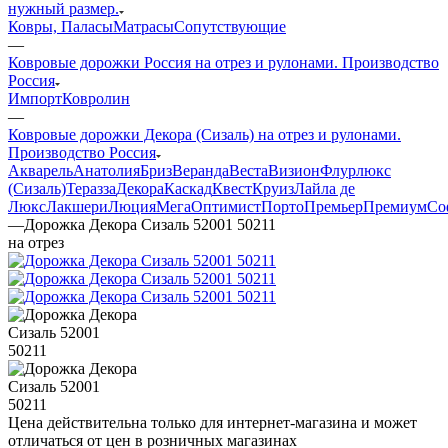
нужный размер.
Ковры, Паласы
Матрасы
Сопутствующие
—
Ковровые дорожки Россия на отрез и рулонами. Производство
Россия
Импорт
Ковролин
—
Ковровые дорожки Декора (Сизаль) на отрез и рулонами.
Производство Россия
Акварель
Анатолия
Бриз
Веранда
Веста
Визион
Флурлюкс
(Сизаль)
Теразза
Декора
Каскад
Квест
Круиз
Лайла де
Люкс
Лакшери
Люция
Мега
Оптимист
Порто
Премьер
Премиум
Со
—
Дорожка Декора Сизаль 52001 50211
на отрез
Цена действительна только для интернет-магазина и может
отличаться от цен в розничных магазинах