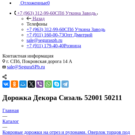
Отложенные
0
+7 (963) 312-99-60
СПб Уткина Заводь
Назад
Телефоны
+7 (963) 312-99-60
СПб Уткина Заводь
+7 (911) 160-00-73
Опт Дмитрий
sale@seguraspb.ru
+7 (911) 179-40-40
Розница
Контактная информация
г. СПб, Покровская дорога 14 А
sale@SeguraSPb.ru
Дорожка Декора Сизаль 52001 50211
Главная
—
Каталог
—
Ковровые дорожки на отрез и рулонами. Оверлок торцов под