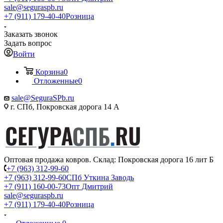
sale@seguraspb.ru
+7 (911) 179-40-40
Розница
Заказать звонок
Задать вопрос
Войти
Корзина
0
Отложенные
0
sale@SeguraSPb.ru
г. СПб, Покровская дорога 14 А
Оптовая продажа ковров. Склад: Покровская дорога 16 лит Б
+7 (963) 312-99-60
+7 (963) 312-99-60
СПб Уткина Заводь
+7 (911) 160-00-73
Опт Дмитрий
sale@seguraspb.ru
+7 (911) 179-40-40
Розница