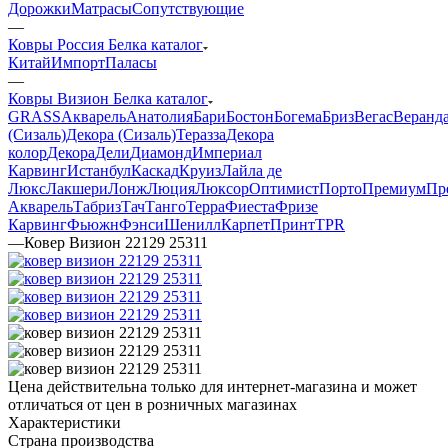
Дорожки
Матрасы
Сопутствующие
—
Ковры Россия Белка каталог
Китай
Импорт
Паласы
—
Ковры Визион Белка каталог
GRASS
Акварель
Анатолия
Бари
Бостон
Богема
Бриз
Вегас
Веранд
(Сизаль)
Декора (Сизаль)
Теразза
Декора
колор
Декора
Дели
Диамонд
Империал
Карвинг
Истанбул
Каскад
Круиз
Лайла де
Люкс
Лакшери
Лонж
Люция
Люксор
Оптимист
Порто
Премиум
Пр
Акварель
Табриз
Тач
Танго
Терра
Фиеста
Фризе
Карвинг
Фьюжн
Фэнси
Шенилл
Карпет
Принт
TPR
—
Ковер Визион 22129 25311
Цена действительна только для интернет-магазина и может
отличаться от цен в розничных магазинах
Характеристики
Страна производства