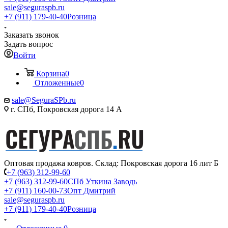
sale@seguraspb.ru
+7 (911) 179-40-40
Розница
Заказать звонок
Задать вопрос
Войти
Корзина
0
Отложенные
0
sale@SeguraSPb.ru
г. СПб, Покровская дорога 14 А
Оптовая продажа ковров. Склад: Покровская дорога 16 лит Б
+7 (963) 312-99-60
+7 (963) 312-99-60
СПб Уткина Заводь
+7 (911) 160-00-73
Опт Дмитрий
sale@seguraspb.ru
+7 (911) 179-40-40
Розница