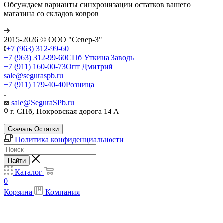
Обсуждаем варианты синхронизации остатков вашего
магазина со складов ковров
2015-2026 © ООО "Север-З"
+7 (963) 312-99-60
+7 (963) 312-99-60
СПб Уткина Заводь
+7 (911) 160-00-73
Опт Дмитрий
sale@seguraspb.ru
+7 (911) 179-40-40
Розница
sale@SeguraSPb.ru
г. СПб, Покровская дорога 14 А
Скачать Остатки
Политика конфиденциальности
Найти
Каталог
0
Корзина
Компания