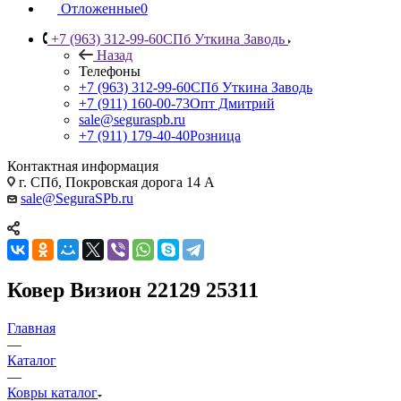
Отложенные
0
+7 (963) 312-99-60
СПб Уткина Заводь
Назад
Телефоны
+7 (963) 312-99-60
СПб Уткина Заводь
+7 (911) 160-00-73
Опт Дмитрий
sale@seguraspb.ru
+7 (911) 179-40-40
Розница
Контактная информация
г. СПб, Покровская дорога 14 А
sale@SeguraSPb.ru
Ковер Визион 22129 25311
Главная
—
Каталог
—
Ковры каталог