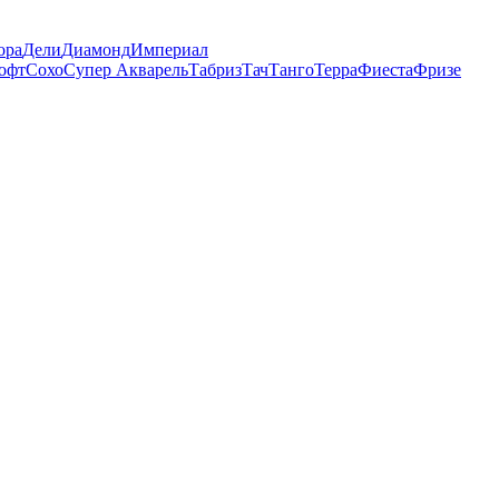
ора
Дели
Диамонд
Империал
офт
Сохо
Супер Акварель
Табриз
Тач
Танго
Терра
Фиеста
Фризе