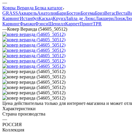
—
Ковры Веранда Белка каталог
GRASS
Акварель
Анатолия
Бари
Бостон
Богема
Бриз
Вегас
Веста
В
Карвинг
Истанбул
Каскад
Круиз
Лайла де Люкс
Лакшери
Лонж
Лю
Карвинг
Фьюжн
Фэнси
Шенилл
Карпет
Принт
TPR
—
Ковер Веранда (54605_50512)
Цена действительна только для интернет-магазина и может отл
Характеристики
Страна производства
—
РОССИЯ
Коллекция