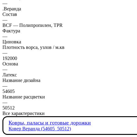
—
.Веранда
Состав
—
BCF — Полипропилен, TPR
Фактура
—
Циновка
Плотность ворса, узлов / м.кв
—
192000
Основа
—
Латекс
Название дизайна
—
54605
Название расцветки
—
50512
Все характеристики
Ковры, паласы и готовые дорожки
Ковер Веранда (54605_50512)