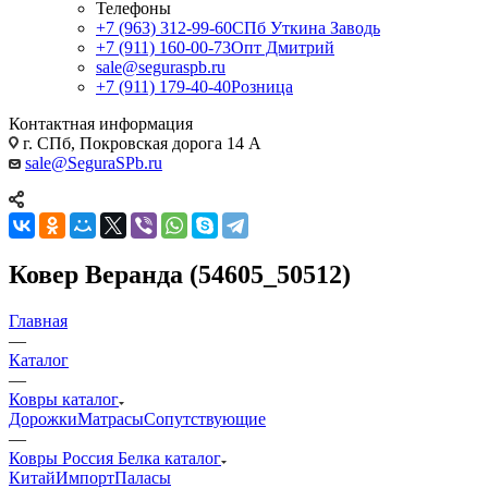
Телефоны
+7 (963) 312-99-60
СПб Уткина Заводь
+7 (911) 160-00-73
Опт Дмитрий
sale@seguraspb.ru
+7 (911) 179-40-40
Розница
Контактная информация
г. СПб, Покровская дорога 14 А
sale@SeguraSPb.ru
Ковер Веранда (54605_50512)
Главная
—
Каталог
—
Ковры каталог
Дорожки
Матрасы
Сопутствующие
—
Ковры Россия Белка каталог
Китай
Импорт
Паласы