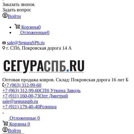
Заказать звонок
Задать вопрос
Войти
Корзина
0
Отложенные
0
sale@SeguraSPb.ru
г. СПб, Покровская дорога 14 А
Оптовая продажа ковров. Склад: Покровская дорога 16 лит Б
+7 (963) 312-99-60
+7 (963) 312-99-60
СПб Уткина Заводь
+7 (911) 160-00-73
Опт Дмитрий
sale@seguraspb.ru
+7 (911) 179-40-40
Розница
Отложенные
0
Корзина
0
Войти