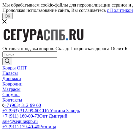
Мы обрабатываем cookie-файлы для персонализации сервиса и д
Продолжая использование сайта, Вы соглашаетесь
c Политикой
OK
Оптовая продажа ковров. Склад: Покровская дорога 16 лит Б
Ковры ОПТ
Паласы
Дорожки
Ковролин
Матрасы
Сопутка
Контакты
+7 (963) 312-99-60
+7 (963) 312-99-60
СПб Уткина Заводь
+7 (911) 160-00-73
Опт Дмитрий
sale@seguraspb.ru
+7 (911) 179-40-40
Розница