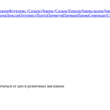
изион
Флурлюкс (Сизаль)
Декора (Сизаль)
Теразза
Декора колор
Дек
ция
Люксор
Оптимист
Порто
Премиум
Премьер
Прима
Семеркант
С
ичаться от цен в розничных магазинах