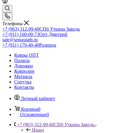
Телефоны
+7 (963) 312-99-60
СПб Уткина Заводь
+7 (911) 160-00-73
Опт Дмитрий
sale@seguraspb.ru
+7 (911) 179-40-40
Розница
Ковры ОПТ
Паласы
Дорожки
Ковролин
Матрасы
Сопутка
Контакты
Личный кабинет
Корзина
0
Отложенные
0
+7 (963) 312-99-60
СПб Уткина Заводь
Назад