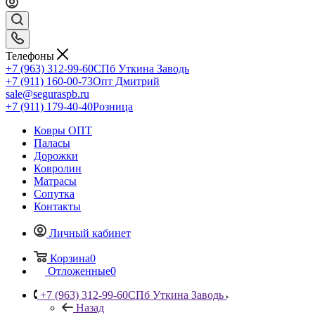
Телефоны
+7 (963) 312-99-60
СПб Уткина Заводь
+7 (911) 160-00-73
Опт Дмитрий
sale@seguraspb.ru
+7 (911) 179-40-40
Розница
Ковры ОПТ
Паласы
Дорожки
Ковролин
Матрасы
Сопутка
Контакты
Личный кабинет
Корзина
0
Отложенные
0
+7 (963) 312-99-60
СПб Уткина Заводь
Назад