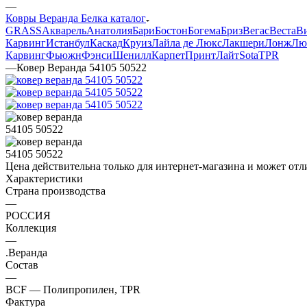
—
Ковры Веранда Белка каталог
GRASS
Акварель
Анатолия
Бари
Бостон
Богема
Бриз
Вегас
Веста
В
Карвинг
Истанбул
Каскад
Круиз
Лайла де Люкс
Лакшери
Лонж
Лю
Карвинг
Фьюжн
Фэнси
Шенилл
Карпет
Принт
Лайт
Sota
TPR
—
Ковер Веранда 54105 50522
Цена действительна только для интернет-магазина и может отл
Характеристики
Страна производства
—
РОССИЯ
Коллекция
—
.Веранда
Состав
—
BCF — Полипропилен, TPR
Фактура