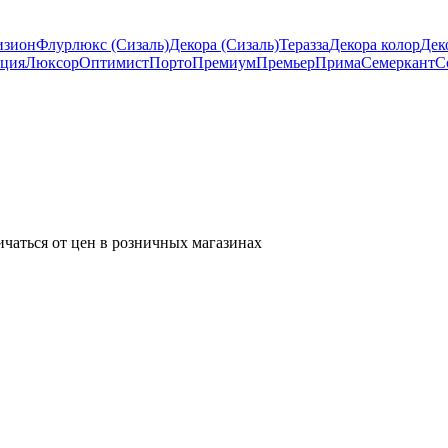
изион
Флурлюкс (Сизаль)
Декора (Сизаль)
Теразза
Декора колор
Дек
ция
Люксор
Оптимист
Порто
Премиум
Премьер
Прима
Семеркант
С
ичаться от цен в розничных магазинах