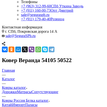
Телефоны
+7 (963) 312-99-60
СПб Уткина Заводь
+7 (911) 160-00-73
Опт Дмитрий
sale@seguraspb.ru
+7 (911) 179-40-40
Розница
Контактная информация
г. СПб, Покровская дорога 14 А
sale@SeguraSPb.ru
Ковер Веранда 54105 50522
Главная
—
Каталог
—
Ковры каталог
Дорожки
Матрасы
Сопутствующие
—
Ковры Россия Белка каталог
Китай
Импорт
Паласы