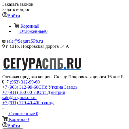
Заказать звонок
Задать вопрос
Войти
Корзина
0
Отложенные
0
sale@SeguraSPb.ru
г. СПб, Покровская дорога 14 А
Оптовая продажа ковров. Склад: Покровская дорога 16 лит Б
+7 (963) 312-99-60
+7 (963) 312-99-60
СПб Уткина Заводь
+7 (911) 160-00-73
Опт Дмитрий
sale@seguraspb.ru
+7 (911) 179-40-40
Розница
Отложенные
0
Корзина
0
Войти