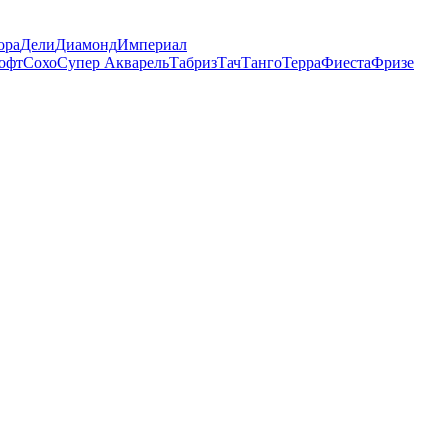
ора
Дели
Диамонд
Империал
офт
Сохо
Супер Акварель
Табриз
Тач
Танго
Терра
Фиеста
Фризе