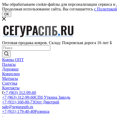
Мы обрабатываем cookie-файлы для персонализации сервиса и д
Продолжая использование сайта, Вы соглашаетесь
c Политикой
OK
Оптовая продажа ковров. Склад: Покровская дорога 16 лит Б
Ковры ОПТ
Паласы
Дорожки
Ковролин
Матрасы
Сопутка
Контакты
+7 (963) 312-99-60
+7 (963) 312-99-60
СПб Уткина Заводь
+7 (911) 160-00-73
Опт Дмитрий
sale@seguraspb.ru
+7 (911) 179-40-40
Розница