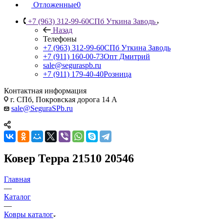
Отложенные
0
+7 (963) 312-99-60
СПб Уткина Заводь
Назад
Телефоны
+7 (963) 312-99-60
СПб Уткина Заводь
+7 (911) 160-00-73
Опт Дмитрий
sale@seguraspb.ru
+7 (911) 179-40-40
Розница
Контактная информация
г. СПб, Покровская дорога 14 А
sale@SeguraSPb.ru
Ковер Терра 21510 20546
Главная
—
Каталог
—
Ковры каталог