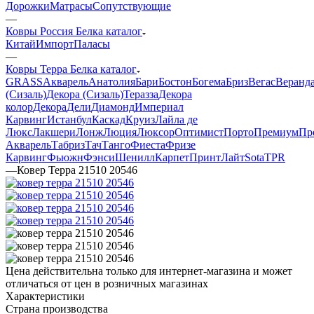
Дорожки
Матрасы
Сопутствующие
—
Ковры Россия Белка каталог
Китай
Импорт
Паласы
—
Ковры Терра Белка каталог
GRASS
Акварель
Анатолия
Бари
Бостон
Богема
Бриз
Вегас
Веранд
(Сизаль)
Декора (Сизаль)
Теразза
Декора
колор
Декора
Дели
Диамонд
Империал
Карвинг
Истанбул
Каскад
Круиз
Лайла де
Люкс
Лакшери
Лонж
Люция
Люксор
Оптимист
Порто
Премиум
Пр
Акварель
Табриз
Тач
Танго
Фиеста
Фризе
Карвинг
Фьюжн
Фэнси
Шенилл
Карпет
Принт
Лайт
Sota
TPR
—
Ковер Терра 21510 20546
Цена действительна только для интернет-магазина и может
отличаться от цен в розничных магазинах
Характеристики
Страна производства