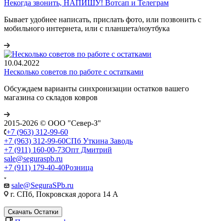
Некогда звонить, НАПИШУ! Вотсап и Телеграм
Бывает удобнее написать, прислать фото, или позвонить с
мобильного интернета, или с планшета/ноутбука
10.04.2022
Несколько советов по работе с остатками
Обсуждаем варианты синхронизации остатков вашего
магазина со складов ковров
2015-2026 © ООО "Север-З"
+7 (963) 312-99-60
+7 (963) 312-99-60
СПб Уткина Заводь
+7 (911) 160-00-73
Опт Дмитрий
sale@seguraspb.ru
+7 (911) 179-40-40
Розница
sale@SeguraSPb.ru
г. СПб, Покровская дорога 14 А
Скачать Остатки