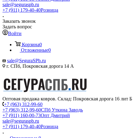
sale@seguraspb.ru
+7 (911) 179-40-40
Розница
Заказать звонок
Задать вопрос
Войти
Корзина
0
Отложенные
0
sale@SeguraSPb.ru
г. СПб, Покровская дорога 14 А
Оптовая продажа ковров. Склад: Покровская дорога 16 лит Б
+7 (963) 312-99-60
+7 (963) 312-99-60
СПб Уткина Заводь
+7 (911) 160-00-73
Опт Дмитрий
sale@seguraspb.ru
+7 (911) 179-40-40
Розница