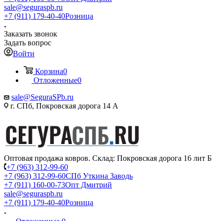
sale@seguraspb.ru
+7 (911) 179-40-40
Розница
Заказать звонок
Задать вопрос
Войти
Корзина
0
Отложенные
0
sale@SeguraSPb.ru
г. СПб, Покровская дорога 14 А
Оптовая продажа ковров. Склад: Покровская дорога 16 лит Б
+7 (963) 312-99-60
+7 (963) 312-99-60
СПб Уткина Заводь
+7 (911) 160-00-73
Опт Дмитрий
sale@seguraspb.ru
+7 (911) 179-40-40
Розница