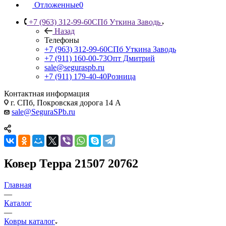
Отложенные
0
+7 (963) 312-99-60
СПб Уткина Заводь
Назад
Телефоны
+7 (963) 312-99-60
СПб Уткина Заводь
+7 (911) 160-00-73
Опт Дмитрий
sale@seguraspb.ru
+7 (911) 179-40-40
Розница
Контактная информация
г. СПб, Покровская дорога 14 А
sale@SeguraSPb.ru
Ковер Терра 21507 20762
Главная
—
Каталог
—
Ковры каталог