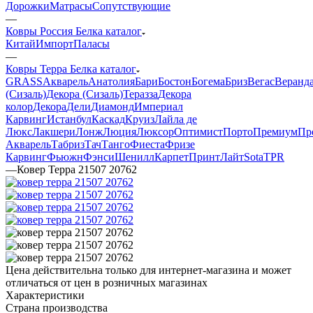
Дорожки
Матрасы
Сопутствующие
—
Ковры Россия Белка каталог
Китай
Импорт
Паласы
—
Ковры Терра Белка каталог
GRASS
Акварель
Анатолия
Бари
Бостон
Богема
Бриз
Вегас
Веранд
(Сизаль)
Декора (Сизаль)
Теразза
Декора
колор
Декора
Дели
Диамонд
Империал
Карвинг
Истанбул
Каскад
Круиз
Лайла де
Люкс
Лакшери
Лонж
Люция
Люксор
Оптимист
Порто
Премиум
Пр
Акварель
Табриз
Тач
Танго
Фиеста
Фризе
Карвинг
Фьюжн
Фэнси
Шенилл
Карпет
Принт
Лайт
Sota
TPR
—
Ковер Терра 21507 20762
Цена действительна только для интернет-магазина и может
отличаться от цен в розничных магазинах
Характеристики
Страна производства