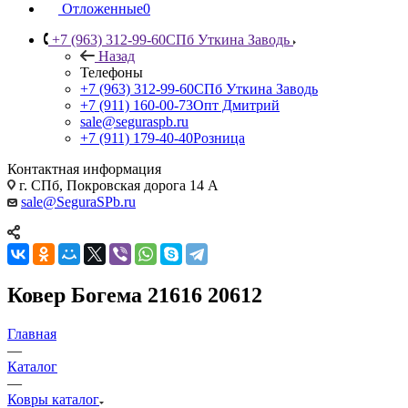
Отложенные
0
+7 (963) 312-99-60
СПб Уткина Заводь
Назад
Телефоны
+7 (963) 312-99-60
СПб Уткина Заводь
+7 (911) 160-00-73
Опт Дмитрий
sale@seguraspb.ru
+7 (911) 179-40-40
Розница
Контактная информация
г. СПб, Покровская дорога 14 А
sale@SeguraSPb.ru
Ковер Богема 21616 20612
Главная
—
Каталог
—
Ковры каталог