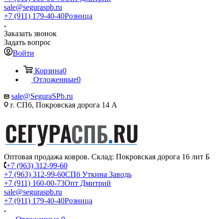
sale@seguraspb.ru
+7 (911) 179-40-40
Розница
Заказать звонок
Задать вопрос
Войти
Корзина
0
Отложенные
0
sale@SeguraSPb.ru
г. СПб, Покровская дорога 14 А
Оптовая продажа ковров. Склад: Покровская дорога 16 лит Б
+7 (963) 312-99-60
+7 (963) 312-99-60
СПб Уткина Заводь
+7 (911) 160-00-73
Опт Дмитрий
sale@seguraspb.ru
+7 (911) 179-40-40
Розница