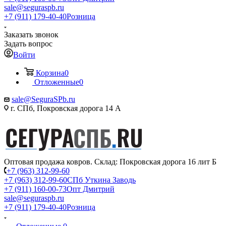
sale@seguraspb.ru
+7 (911) 179-40-40
Розница
Заказать звонок
Задать вопрос
Войти
Корзина
0
Отложенные
0
sale@SeguraSPb.ru
г. СПб, Покровская дорога 14 А
Оптовая продажа ковров. Склад: Покровская дорога 16 лит Б
+7 (963) 312-99-60
+7 (963) 312-99-60
СПб Уткина Заводь
+7 (911) 160-00-73
Опт Дмитрий
sale@seguraspb.ru
+7 (911) 179-40-40
Розница