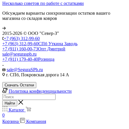
Несколько советов по работе с остатками
Обсуждаем варианты синхронизации остатков вашего
магазина со складов ковров
2015-2026 © ООО "Север-З"
+7 (963) 312-99-60
+7 (963) 312-99-60
СПб Уткина Заводь
+7 (911) 160-00-73
Опт Дмитрий
sale@seguraspb.ru
+7 (911) 179-40-40
Розница
sale@SeguraSPb.ru
г. СПб, Покровская дорога 14 А
Скачать Остатки
Политика конфиденциальности
Найти
Каталог
0
Корзина
Компания