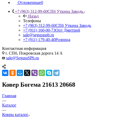
Отложенные
0
+7 (963) 312-99-60
СПб Уткина Заводь
Назад
Телефоны
+7 (963) 312-99-60
СПб Уткина Заводь
+7 (911) 160-00-73
Опт Дмитрий
sale@seguraspb.ru
+7 (911) 179-40-40
Розница
Контактная информация
г. СПб, Покровская дорога 14 А
sale@SeguraSPb.ru
Ковер Богема 21613 20668
Главная
—
Каталог
—
Ковры каталог