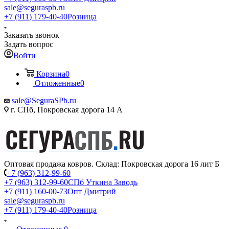
sale@seguraspb.ru
+7 (911) 179-40-40
Розница
Заказать звонок
Задать вопрос
Войти
Корзина
0
Отложенные
0
sale@SeguraSPb.ru
г. СПб, Покровская дорога 14 А
Оптовая продажа ковров. Склад: Покровская дорога 16 лит Б
+7 (963) 312-99-60
+7 (963) 312-99-60
СПб Уткина Заводь
+7 (911) 160-00-73
Опт Дмитрий
sale@seguraspb.ru
+7 (911) 179-40-40
Розница