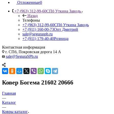
Отложенные
0
+7 (963) 312-99-60
СПб Уткина Заводь
Назад
Телефоны
+7 (963) 312-99-60
СПб Уткина Заводь
+7 (911) 160-00-73
Опт Дмитрий
sale@seguraspb.ru
+7 (911) 179-40-40
Розница
Контактная информация
г. СПб, Покровская дорога 14 А
sale@SeguraSPb.ru
Ковер Богема 21602 20666
Главная
—
Каталог
—
Ковры каталог