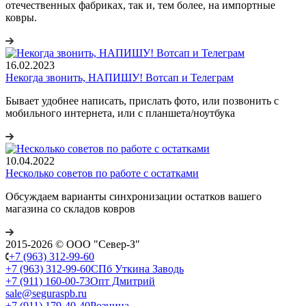
отечественных фабриках, так и, тем более, на импортные
ковры.
16.02.2023
Некогда звонить, НАПИШУ! Вотсап и Телеграм
Бывает удобнее написать, прислать фото, или позвонить с
мобильного интернета, или с планшета/ноутбука
10.04.2022
Несколько советов по работе с остатками
Обсуждаем варианты синхронизации остатков вашего
магазина со складов ковров
2015-2026 © ООО "Север-З"
+7 (963) 312-99-60
+7 (963) 312-99-60
СПб Уткина Заводь
+7 (911) 160-00-73
Опт Дмитрий
sale@seguraspb.ru
+7 (911) 179-40-40
Розница