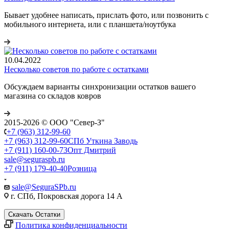
Бывает удобнее написать, прислать фото, или позвонить с
мобильного интернета, или с планшета/ноутбука
10.04.2022
Несколько советов по работе с остатками
Обсуждаем варианты синхронизации остатков вашего
магазина со складов ковров
2015-2026 © ООО "Север-З"
+7 (963) 312-99-60
+7 (963) 312-99-60
СПб Уткина Заводь
+7 (911) 160-00-73
Опт Дмитрий
sale@seguraspb.ru
+7 (911) 179-40-40
Розница
sale@SeguraSPb.ru
г. СПб, Покровская дорога 14 А
Скачать Остатки
Политика конфиденциальности