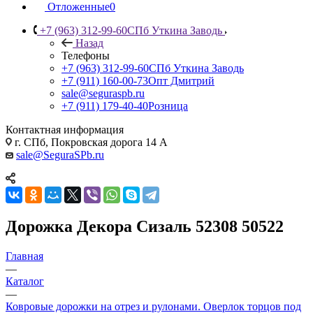
Отложенные
0
+7 (963) 312-99-60
СПб Уткина Заводь
Назад
Телефоны
+7 (963) 312-99-60
СПб Уткина Заводь
+7 (911) 160-00-73
Опт Дмитрий
sale@seguraspb.ru
+7 (911) 179-40-40
Розница
Контактная информация
г. СПб, Покровская дорога 14 А
sale@SeguraSPb.ru
Дорожка Декора Сизаль 52308 50522
Главная
—
Каталог
—
Ковровые дорожки на отрез и рулонами. Оверлок торцов под