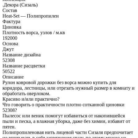
.Декора (Сизаль)
Состав
Heat-Set — Полипропилен
Фактура
Циновка
Плотность ворса, узлов / м.кв
192000
Основа
Джут
Название дизайна
52308
Название расцветки
50522
Описание
Рулон ковровой дорожки без ворса можно купить для
коридора, лестницы, или отрезать нужный размер в комнату и
обработать оверлоком.
Красиво и/или практично?
Что говорить о практичности плотно сотканной циновки
52308?
Пылесос или веник помогут избавиться от накопившейся
пыли и песка, а влажная уборка, даже без химии, избавит от
пятен.
Полипропиленовая нить лицевой части Сизаля предпочитает
не впитывать в себя загрязнения сразу, по этому можно не