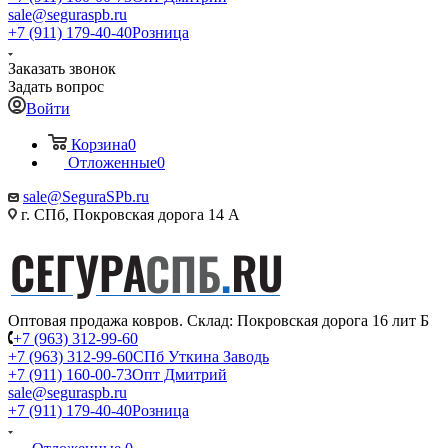
sale@seguraspb.ru
+7 (911) 179-40-40
Розница
Заказать звонок
Задать вопрос
Войти
Корзина
0
Отложенные
0
sale@SeguraSPb.ru
г. СПб, Покровская дорога 14 А
Оптовая продажа ковров. Склад: Покровская дорога 16 лит Б
+7 (963) 312-99-60
+7 (963) 312-99-60
СПб Уткина Заводь
+7 (911) 160-00-73
Опт Дмитрий
sale@seguraspb.ru
+7 (911) 179-40-40
Розница