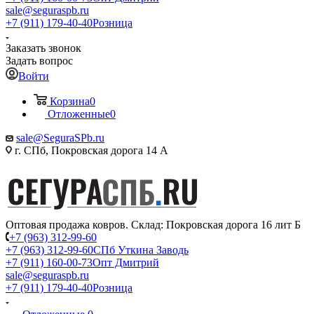
sale@seguraspb.ru
+7 (911) 179-40-40
Розница
Заказать звонок
Задать вопрос
Войти
Корзина
0
Отложенные
0
sale@SeguraSPb.ru
г. СПб, Покровская дорога 14 А
Оптовая продажа ковров. Склад: Покровская дорога 16 лит Б
+7 (963) 312-99-60
+7 (963) 312-99-60
СПб Уткина Заводь
+7 (911) 160-00-73
Опт Дмитрий
sale@seguraspb.ru
+7 (911) 179-40-40
Розница