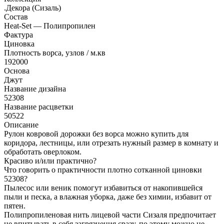
.Декора (Сизаль)
Состав
Heat-Set — Полипропилен
Фактура
Циновка
Плотность ворса, узлов / м.кв
192000
Основа
Джут
Название дизайна
52308
Название расцветки
50522
Описание
Рулон ковровой дорожки без ворса можно купить для
коридора, лестницы, или отрезать нужный размер в комнату и
обработать оверлоком.
Красиво и/или практично?
Что говорить о практичности плотно сотканной циновки
52308?
Пылесос или веник помогут избавиться от накопившейся
пыли и песка, а влажная уборка, даже без химии, избавит от
пятен.
Полипропиленовая нить лицевой части Сизаля предпочитает
не впитывать в себя загрязнения сразу, по этому можно не