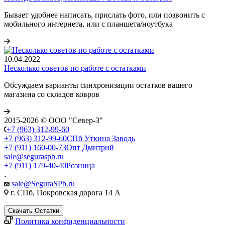
Бывает удобнее написать, прислать фото, или позвонить с
мобильного интернета, или с планшета/ноутбука
10.04.2022
Несколько советов по работе с остатками
Обсуждаем варианты синхронизации остатков вашего
магазина со складов ковров
2015-2026 © ООО "Север-З"
+7 (963) 312-99-60
+7 (963) 312-99-60
СПб Уткина Заводь
+7 (911) 160-00-73
Опт Дмитрий
sale@seguraspb.ru
+7 (911) 179-40-40
Розница
sale@SeguraSPb.ru
г. СПб, Покровская дорога 14 А
Скачать Остатки
Политика конфиденциальности