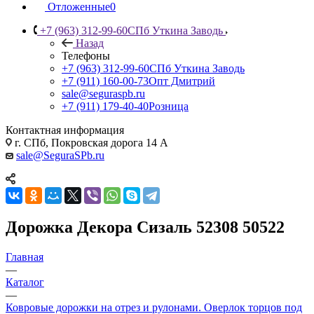
Отложенные
0
+7 (963) 312-99-60
СПб Уткина Заводь
Назад
Телефоны
+7 (963) 312-99-60
СПб Уткина Заводь
+7 (911) 160-00-73
Опт Дмитрий
sale@seguraspb.ru
+7 (911) 179-40-40
Розница
Контактная информация
г. СПб, Покровская дорога 14 А
sale@SeguraSPb.ru
Дорожка Декора Сизаль 52308 50522
Главная
—
Каталог
—
Ковровые дорожки на отрез и рулонами. Оверлок торцов под