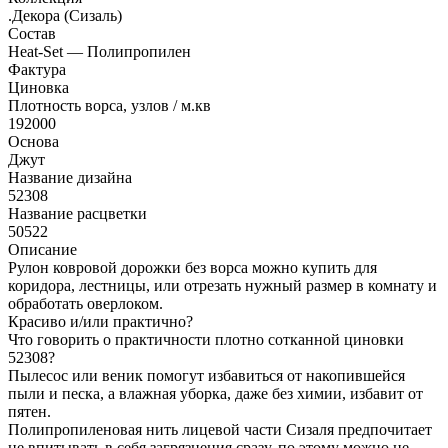
.Декора (Сизаль)
Состав
Heat-Set — Полипропилен
Фактура
Циновка
Плотность ворса, узлов / м.кв
192000
Основа
Джут
Название дизайна
52308
Название расцветки
50522
Описание
Рулон ковровой дорожки без ворса можно купить для
коридора, лестницы, или отрезать нужный размер в комнату и
обработать оверлоком.
Красиво и/или практично?
Что говорить о практичности плотно сотканной циновки
52308?
Пылесос или веник помогут избавиться от накопившейся
пыли и песка, а влажная уборка, даже без химии, избавит от
пятен.
Полипропиленовая нить лицевой части Сизаля предпочитает
не впитывать в себя загрязнения сразу, по этому можно не