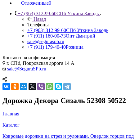
Отложенные
0
+7 (963) 312-99-60
СПб Уткина Заводь
Назад
Телефоны
+7 (963) 312-99-60
СПб Уткина Заводь
+7 (911) 160-00-73
Опт Дмитрий
sale@seguraspb.ru
+7 (911) 179-40-40
Розница
Контактная информация
г. СПб, Покровская дорога 14 А
sale@SeguraSPb.ru
Дорожка Декора Сизаль 52308 50522
Главная
—
Каталог
—
Ковровые дорожки на отрез и рулонами. Оверлок торцов под