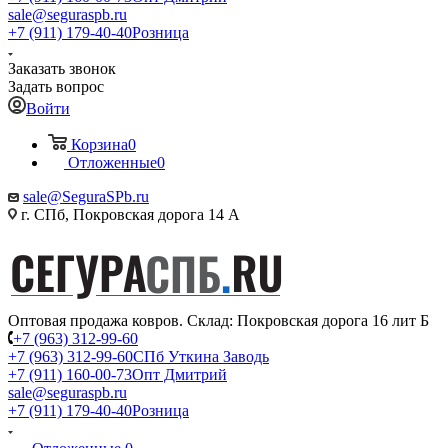
sale@seguraspb.ru
+7 (911) 179-40-40
Розница
Заказать звонок
Задать вопрос
Войти
Корзина
0
Отложенные
0
sale@SeguraSPb.ru
г. СПб, Покровская дорога 14 А
Оптовая продажа ковров. Склад: Покровская дорога 16 лит Б
+7 (963) 312-99-60
+7 (963) 312-99-60
СПб Уткина Заводь
+7 (911) 160-00-73
Опт Дмитрий
sale@seguraspb.ru
+7 (911) 179-40-40
Розница