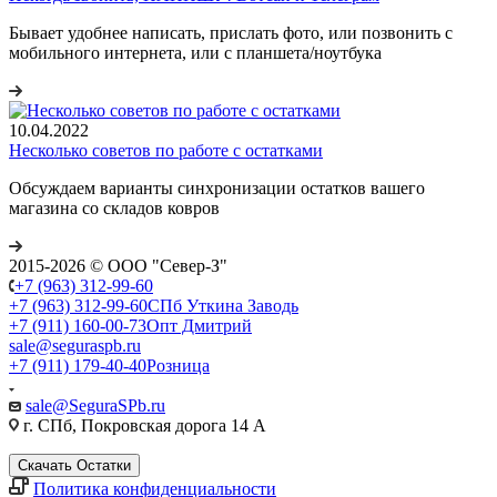
Бывает удобнее написать, прислать фото, или позвонить с
мобильного интернета, или с планшета/ноутбука
10.04.2022
Несколько советов по работе с остатками
Обсуждаем варианты синхронизации остатков вашего
магазина со складов ковров
2015-2026 © ООО "Север-З"
+7 (963) 312-99-60
+7 (963) 312-99-60
СПб Уткина Заводь
+7 (911) 160-00-73
Опт Дмитрий
sale@seguraspb.ru
+7 (911) 179-40-40
Розница
sale@SeguraSPb.ru
г. СПб, Покровская дорога 14 А
Скачать Остатки
Политика конфиденциальности