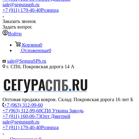
sale@seguraspb.ru
+7 (911) 179-40-40
Розница
Заказать звонок
Задать вопрос
Войти
Корзина
0
Отложенные
0
sale@SeguraSPb.ru
г. СПб, Покровская дорога 14 А
Оптовая продажа ковров. Склад: Покровская дорога 16 лит Б
+7 (963) 312-99-60
+7 (963) 312-99-60
СПб Уткина Заводь
+7 (911) 160-00-73
Опт Дмитрий
sale@seguraspb.ru
+7 (911) 179-40-40
Розница