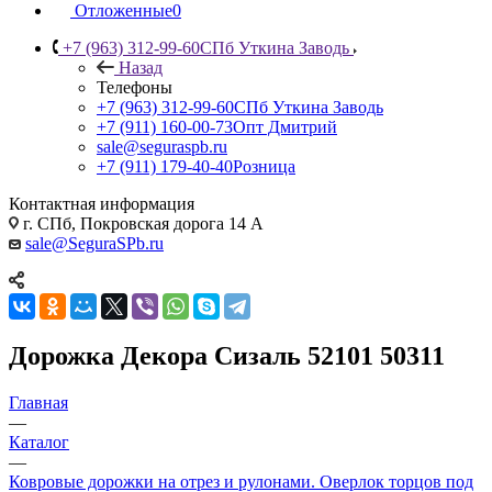
Отложенные
0
+7 (963) 312-99-60
СПб Уткина Заводь
Назад
Телефоны
+7 (963) 312-99-60
СПб Уткина Заводь
+7 (911) 160-00-73
Опт Дмитрий
sale@seguraspb.ru
+7 (911) 179-40-40
Розница
Контактная информация
г. СПб, Покровская дорога 14 А
sale@SeguraSPb.ru
Дорожка Декора Сизаль 52101 50311
Главная
—
Каталог
—
Ковровые дорожки на отрез и рулонами. Оверлок торцов под