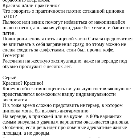
Красиво и/или практично?
Что говорить о практичности плотно сотканной циновки
52101?
Пылесос или веник помогут избавиться от накопившейся
пыли и песка, а влажная уборка, даже без химии, избавит от
пятен.
Полипропиленовая нить лицевой части Сизаля предпочитает
не впитывать в себя загрязнения сразу, по этому можно не
спеша сходить за салфетками, если был пролит кофе.
Геометрия
Рассчитан на жесткую эксплуатацию, даже на веранде под
обувью прослужит с десяток лет.
Серый
Красиво? Красиво!
Конечно объективно оценить визуальную составляющую не
представляется возможным ввиду индивидуальности
восприятия.
И в тоже время сложно представить интерьер, в котором
циновка могла бы вызвать дизгармонию.
На веранде, в прихожей или на кухне - в 80% вариантах
самым визуально удачным вариантом оказывается циновка.
Особенно, если речь идет про обычные адекватные жилые
площади, а не дворцы.