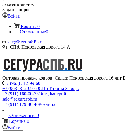
Заказать звонок
Задать вопрос
Войти
Корзина
0
Отложенные
0
sale@SeguraSPb.ru
г. СПб, Покровская дорога 14 А
Оптовая продажа ковров. Склад: Покровская дорога 16 лит Б
+7 (963) 312-99-60
+7 (963) 312-99-60
СПб Уткина Заводь
+7 (911) 160-00-73
Опт Дмитрий
sale@seguraspb.ru
+7 (911) 179-40-40
Розница
Отложенные
0
Корзина
0
Войти