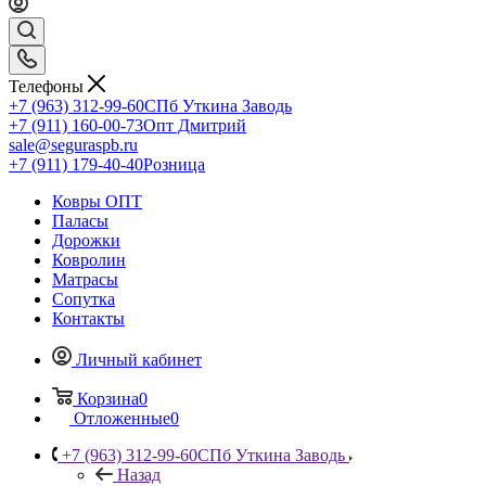
Телефоны
+7 (963) 312-99-60
СПб Уткина Заводь
+7 (911) 160-00-73
Опт Дмитрий
sale@seguraspb.ru
+7 (911) 179-40-40
Розница
Ковры ОПТ
Паласы
Дорожки
Ковролин
Матрасы
Сопутка
Контакты
Личный кабинет
Корзина
0
Отложенные
0
+7 (963) 312-99-60
СПб Уткина Заводь
Назад