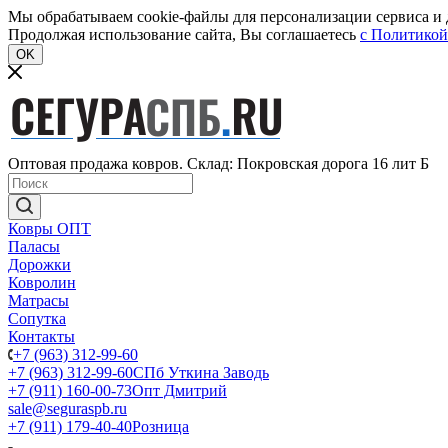
Мы обрабатываем cookie-файлы для персонализации сервиса и д
Продолжая использование сайта, Вы соглашаетесь
c Политикой
OK
Оптовая продажа ковров. Склад: Покровская дорога 16 лит Б
Ковры ОПТ
Паласы
Дорожки
Ковролин
Матрасы
Сопутка
Контакты
+7 (963) 312-99-60
+7 (963) 312-99-60
СПб Уткина Заводь
+7 (911) 160-00-73
Опт Дмитрий
sale@seguraspb.ru
+7 (911) 179-40-40
Розница