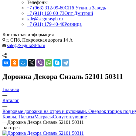
Телефоны
+7 (963) 312-99-60
СПб Уткина Заводь
+7 (911) 160-00-73
Опт Дмитрий
sale@seguraspb.ru
+7 (911) 179-40-40
Розница
Контактная информация
г. СПб, Покровская дорога 14 А
sale@SeguraSPb.ru
Дорожка Декора Сизаль 52101 50311
Главная
—
Каталог
—
Ковровые дорожки на отрез и рулонами. Оверлок торцов под н
Ковры, Паласы
Матрасы
Сопутствующие
—
Дорожка Декора Сизаль 52101 50311
на отрез