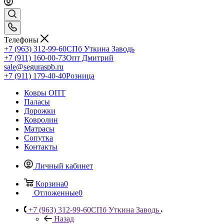
Телефоны
+7 (963) 312-99-60
СПб Уткина Заводь
+7 (911) 160-00-73
Опт Дмитрий
sale@seguraspb.ru
+7 (911) 179-40-40
Розница
Ковры ОПТ
Паласы
Дорожки
Ковролин
Матрасы
Сопутка
Контакты
Личный кабинет
Корзина
0
Отложенные
0
+7 (963) 312-99-60
СПб Уткина Заводь
Назад