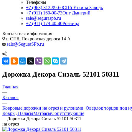
Телефоны
+7 (963) 312-99-60
СПб Уткина Заводь
+7 (911) 160-00-73
Опт Дмитрий
sale@seguraspb.ru
+7 (911) 179-40-40
Розница
Контактная информация
г. СПб, Покровская дорога 14 А
sale@SeguraSPb.ru
Дорожка Декора Сизаль 52101 50311
Главная
—
Каталог
—
Ковровые дорожки на отрез и рулонами. Оверлок торцов под н
Ковры, Паласы
Матрасы
Сопутствующие
—
Дорожка Декора Сизаль 52101 50311
на отрез