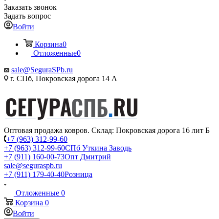
Заказать звонок
Задать вопрос
Войти
Корзина
0
Отложенные
0
sale@SeguraSPb.ru
г. СПб, Покровская дорога 14 А
Оптовая продажа ковров. Склад: Покровская дорога 16 лит Б
+7 (963) 312-99-60
+7 (963) 312-99-60
СПб Уткина Заводь
+7 (911) 160-00-73
Опт Дмитрий
sale@seguraspb.ru
+7 (911) 179-40-40
Розница
Отложенные
0
Корзина
0
Войти