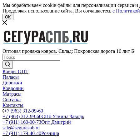
Мы обрабатываем cookie-файлы для персонализации сервиса и д
Продолжая использование сайта, Вы соглашаетесь
c Политикой
OK
Оптовая продажа ковров. Склад: Покровская дорога 16 лит Б
Ковры ОПТ
Паласы
Дорожки
Ковролин
Матрасы
Сопутка
Контакты
+7 (963) 312-99-60
+7 (963) 312-99-60
СПб Уткина Заводь
+7 (911) 160-00-73
Опт Дмитрий
sale@seguraspb.ru
+7 (911) 179-40-40
Розница