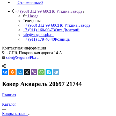
Отложенные
0
+7 (963) 312-99-60
СПб Уткина Заводь
Назад
Телефоны
+7 (963) 312-99-60
СПб Уткина Заводь
+7 (911) 160-00-73
Опт Дмитрий
sale@seguraspb.ru
+7 (911) 179-40-40
Розница
Контактная информация
г. СПб, Покровская дорога 14 А
sale@SeguraSPb.ru
Ковер Акварель 20697 21744
Главная
—
Каталог
—
Ковры каталог