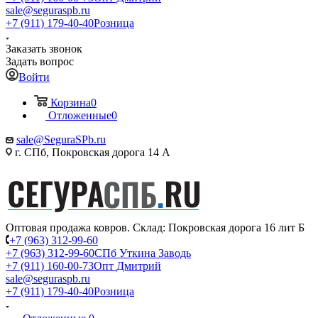
sale@seguraspb.ru
+7 (911) 179-40-40
Розница
Заказать звонок
Задать вопрос
Войти
Корзина
0
Отложенные
0
sale@SeguraSPb.ru
г. СПб, Покровская дорога 14 А
Оптовая продажа ковров. Склад: Покровская дорога 16 лит Б
+7 (963) 312-99-60
+7 (963) 312-99-60
СПб Уткина Заводь
+7 (911) 160-00-73
Опт Дмитрий
sale@seguraspb.ru
+7 (911) 179-40-40
Розница