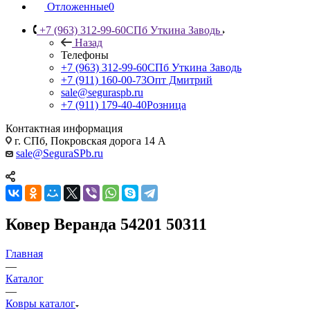
Отложенные
0
+7 (963) 312-99-60
СПб Уткина Заводь
Назад
Телефоны
+7 (963) 312-99-60
СПб Уткина Заводь
+7 (911) 160-00-73
Опт Дмитрий
sale@seguraspb.ru
+7 (911) 179-40-40
Розница
Контактная информация
г. СПб, Покровская дорога 14 А
sale@SeguraSPb.ru
Ковер Веранда 54201 50311
Главная
—
Каталог
—
Ковры каталог