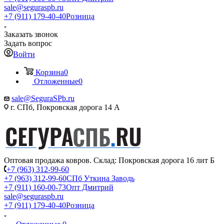
sale@seguraspb.ru
+7 (911) 179-40-40
Розница
Заказать звонок
Задать вопрос
Войти
Корзина
0
Отложенные
0
sale@SeguraSPb.ru
г. СПб, Покровская дорога 14 А
Оптовая продажа ковров. Склад: Покровская дорога 16 лит Б
+7 (963) 312-99-60
+7 (963) 312-99-60
СПб Уткина Заводь
+7 (911) 160-00-73
Опт Дмитрий
sale@seguraspb.ru
+7 (911) 179-40-40
Розница