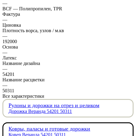
—
BCF — Полипропилен, TPR
Фактура
—
Циновка
Плотность ворса, узлов / м.кв
—
192000
Основа
—
Латекс
Название дизайна
—
54201
Название расцветки
—
50311
Все характеристики
Рулоны и дорожки на отрез и целиком
Дорожка Веранда 54201 50311
Ковры, паласы и готовые дорожки
Ковер Веранда 54201 50311