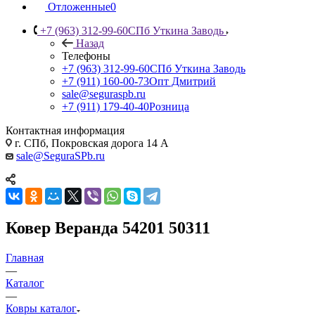
Отложенные
0
+7 (963) 312-99-60
СПб Уткина Заводь
Назад
Телефоны
+7 (963) 312-99-60
СПб Уткина Заводь
+7 (911) 160-00-73
Опт Дмитрий
sale@seguraspb.ru
+7 (911) 179-40-40
Розница
Контактная информация
г. СПб, Покровская дорога 14 А
sale@SeguraSPb.ru
Ковер Веранда 54201 50311
Главная
—
Каталог
—
Ковры каталог