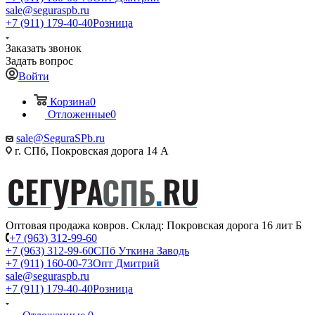
sale@seguraspb.ru
+7 (911) 179-40-40
Розница
Заказать звонок
Задать вопрос
Войти
Корзина
0
Отложенные
0
sale@SeguraSPb.ru
г. СПб, Покровская дорога 14 А
Оптовая продажа ковров. Склад: Покровская дорога 16 лит Б
+7 (963) 312-99-60
+7 (963) 312-99-60
СПб Уткина Заводь
+7 (911) 160-00-73
Опт Дмитрий
sale@seguraspb.ru
+7 (911) 179-40-40
Розница