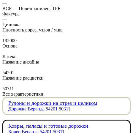
—
BCF — Полипропилен, TPR
Фактура
—
Циновка
Плотность ворса, узлов / м.кв
—
192000
Основа
—
Латекс
Название дизайна
—
54201
Название расцветки
—
50311
Все характеристики
Рулоны и дорожки на отрез и целиком
Дорожка Веранда 54201 50311
Ковры, паласы и готовые дорожки
Ковер Веранда 54201 50311