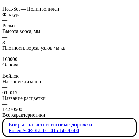
—
Heat-Set — Полипропилен
Фактура
—
Рельеф
Высота ворса, мм
—
3
Плотность ворса, узлов / м.кв
—
168000
Основа
—
Войлок
Название дизайна
—
01_015
Название расцветки
—
14270500
Все характеристики
Ковры, паласы и готовые дорожки
Ковер SCROLL 01_015 14270500