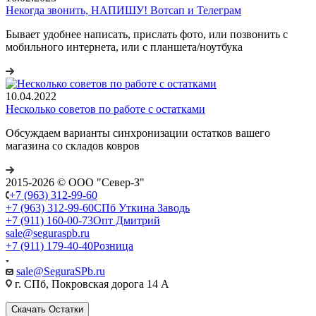
Некогда звонить, НАПИШУ! Вотсап и Телеграм
Бывает удобнее написать, прислать фото, или позвонить с
мобильного интернета, или с планшета/ноутбука
10.04.2022
Несколько советов по работе с остатками
Обсуждаем варианты синхронизации остатков вашего
магазина со складов ковров
2015-2026 © ООО "Север-З"
+7 (963) 312-99-60
+7 (963) 312-99-60
СПб Уткина Заводь
+7 (911) 160-00-73
Опт Дмитрий
sale@seguraspb.ru
+7 (911) 179-40-40
Розница
sale@SeguraSPb.ru
г. СПб, Покровская дорога 14 А
Скачать Остатки