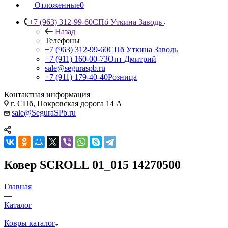
Отложенные
0
+7 (963) 312-99-60
СПб Уткина Заводь
Назад
Телефоны
+7 (963) 312-99-60
СПб Уткина Заводь
+7 (911) 160-00-73
Опт Дмитрий
sale@seguraspb.ru
+7 (911) 179-40-40
Розница
Контактная информация
г. СПб, Покровская дорога 14 А
sale@SeguraSPb.ru
Ковер SCROLL 01_015 14270500
Главная
—
Каталог
—
Ковры каталог