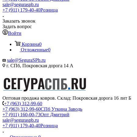
sale@seguraspb.ru
+7 (911) 179-40-40
Розница
Заказать звонок
Задать вопрос
Войти
Корзина
0
Отложенные
0
sale@SeguraSPb.ru
г. СПб, Покровская дорога 14 А
Оптовая продажа ковров. Склад: Покровская дорога 16 лит Б
+7 (963) 312-99-60
+7 (963) 312-99-60
СПб Уткина Заводь
+7 (911) 160-00-73
Опт Дмитрий
sale@seguraspb.ru
+7 (911) 179-40-40
Розница