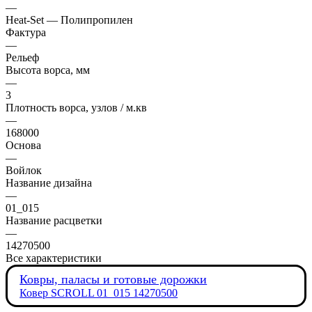
—
Heat-Set — Полипропилен
Фактура
—
Рельеф
Высота ворса, мм
—
3
Плотность ворса, узлов / м.кв
—
168000
Основа
—
Войлок
Название дизайна
—
01_015
Название расцветки
—
14270500
Все характеристики
Ковры, паласы и готовые дорожки
Ковер SCROLL 01_015 14270500