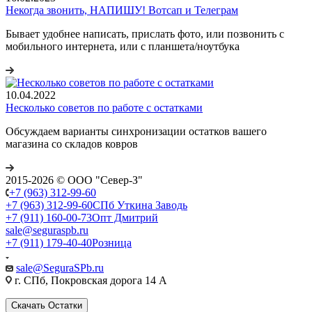
Некогда звонить, НАПИШУ! Вотсап и Телеграм
Бывает удобнее написать, прислать фото, или позвонить с
мобильного интернета, или с планшета/ноутбука
10.04.2022
Несколько советов по работе с остатками
Обсуждаем варианты синхронизации остатков вашего
магазина со складов ковров
2015-2026 © ООО "Север-З"
+7 (963) 312-99-60
+7 (963) 312-99-60
СПб Уткина Заводь
+7 (911) 160-00-73
Опт Дмитрий
sale@seguraspb.ru
+7 (911) 179-40-40
Розница
sale@SeguraSPb.ru
г. СПб, Покровская дорога 14 А
Скачать Остатки