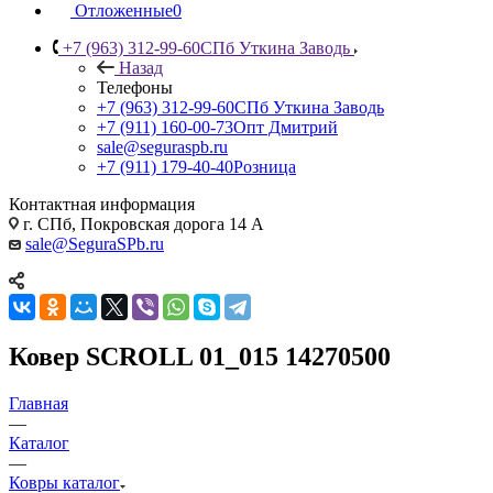
Отложенные
0
+7 (963) 312-99-60
СПб Уткина Заводь
Назад
Телефоны
+7 (963) 312-99-60
СПб Уткина Заводь
+7 (911) 160-00-73
Опт Дмитрий
sale@seguraspb.ru
+7 (911) 179-40-40
Розница
Контактная информация
г. СПб, Покровская дорога 14 А
sale@SeguraSPb.ru
Ковер SCROLL 01_015 14270500
Главная
—
Каталог
—
Ковры каталог