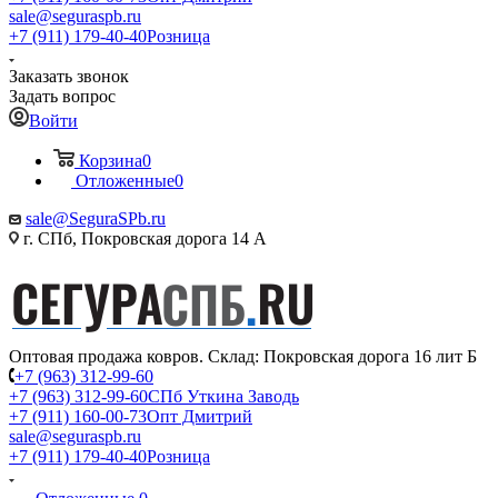
sale@seguraspb.ru
+7 (911) 179-40-40
Розница
Заказать звонок
Задать вопрос
Войти
Корзина
0
Отложенные
0
sale@SeguraSPb.ru
г. СПб, Покровская дорога 14 А
Оптовая продажа ковров. Склад: Покровская дорога 16 лит Б
+7 (963) 312-99-60
+7 (963) 312-99-60
СПб Уткина Заводь
+7 (911) 160-00-73
Опт Дмитрий
sale@seguraspb.ru
+7 (911) 179-40-40
Розница