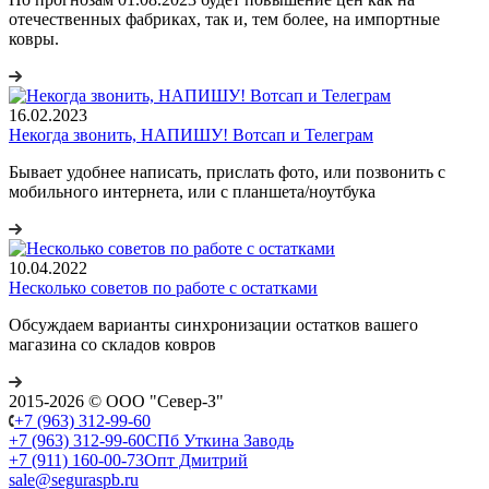
отечественных фабриках, так и, тем более, на импортные
ковры.
16.02.2023
Некогда звонить, НАПИШУ! Вотсап и Телеграм
Бывает удобнее написать, прислать фото, или позвонить с
мобильного интернета, или с планшета/ноутбука
10.04.2022
Несколько советов по работе с остатками
Обсуждаем варианты синхронизации остатков вашего
магазина со складов ковров
2015-2026 © ООО "Север-З"
+7 (963) 312-99-60
+7 (963) 312-99-60
СПб Уткина Заводь
+7 (911) 160-00-73
Опт Дмитрий
sale@seguraspb.ru