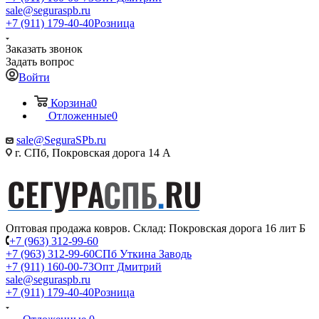
sale@seguraspb.ru
+7 (911) 179-40-40
Розница
Заказать звонок
Задать вопрос
Войти
Корзина
0
Отложенные
0
sale@SeguraSPb.ru
г. СПб, Покровская дорога 14 А
Оптовая продажа ковров. Склад: Покровская дорога 16 лит Б
+7 (963) 312-99-60
+7 (963) 312-99-60
СПб Уткина Заводь
+7 (911) 160-00-73
Опт Дмитрий
sale@seguraspb.ru
+7 (911) 179-40-40
Розница