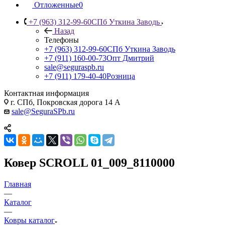
Отложенные
0
+7 (963) 312-99-60
СПб Уткина Заводь
Назад
Телефоны
+7 (963) 312-99-60
СПб Уткина Заводь
+7 (911) 160-00-73
Опт Дмитрий
sale@seguraspb.ru
+7 (911) 179-40-40
Розница
Контактная информация
г. СПб, Покровская дорога 14 А
sale@SeguraSPb.ru
Ковер SCROLL 01_009_8110000
Главная
—
Каталог
—
Ковры каталог