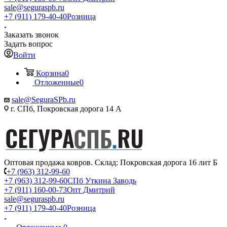
sale@seguraspb.ru
+7 (911) 179-40-40
Розница
Заказать звонок
Задать вопрос
Войти
Корзина
0
Отложенные
0
sale@SeguraSPb.ru
г. СПб, Покровская дорога 14 А
Оптовая продажа ковров. Склад: Покровская дорога 16 лит Б
+7 (963) 312-99-60
+7 (963) 312-99-60
СПб Уткина Заводь
+7 (911) 160-00-73
Опт Дмитрий
sale@seguraspb.ru
+7 (911) 179-40-40
Розница