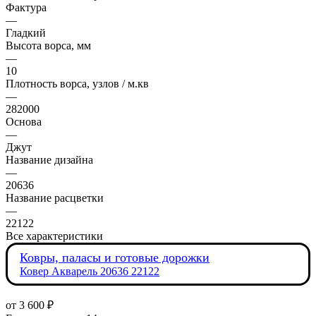
Фактура
—
Гладкий
Высота ворса, мм
—
10
Плотность ворса, узлов / м.кв
—
282000
Основа
—
Джут
Название дизайна
—
20636
Название расцветки
—
22122
Все характеристики
Ковры, паласы и готовые дорожки
Ковер Акварель 20636 22122
от
3 600 ₽