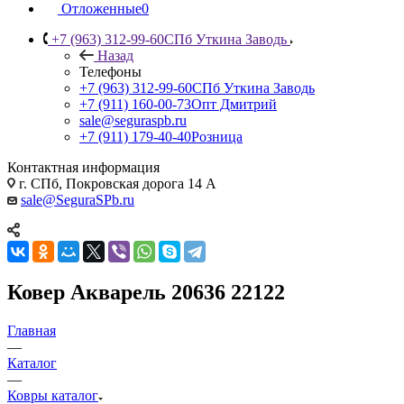
Отложенные
0
+7 (963) 312-99-60
СПб Уткина Заводь
Назад
Телефоны
+7 (963) 312-99-60
СПб Уткина Заводь
+7 (911) 160-00-73
Опт Дмитрий
sale@seguraspb.ru
+7 (911) 179-40-40
Розница
Контактная информация
г. СПб, Покровская дорога 14 А
sale@SeguraSPb.ru
Ковер Акварель 20636 22122
Главная
—
Каталог
—
Ковры каталог