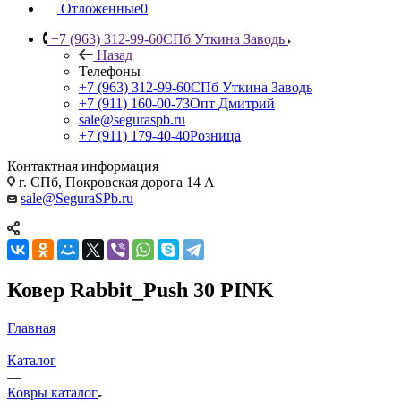
Отложенные
0
+7 (963) 312-99-60
СПб Уткина Заводь
Назад
Телефоны
+7 (963) 312-99-60
СПб Уткина Заводь
+7 (911) 160-00-73
Опт Дмитрий
sale@seguraspb.ru
+7 (911) 179-40-40
Розница
Контактная информация
г. СПб, Покровская дорога 14 А
sale@SeguraSPb.ru
Ковер Rabbit_Push 30 PINK
Главная
—
Каталог
—
Ковры каталог