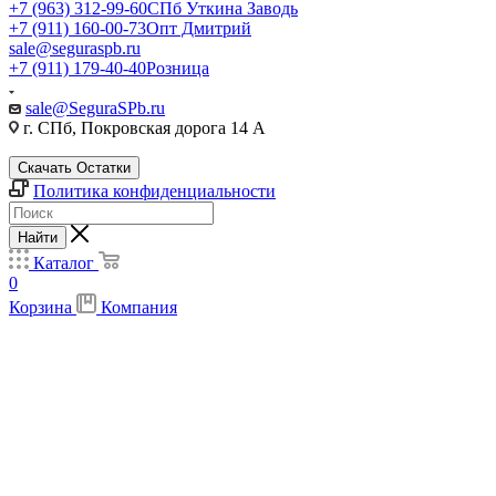
+7 (963) 312-99-60
СПб Уткина Заводь
+7 (911) 160-00-73
Опт Дмитрий
sale@seguraspb.ru
+7 (911) 179-40-40
Розница
sale@SeguraSPb.ru
г. СПб, Покровская дорога 14 А
Скачать Остатки
Политика конфиденциальности
Найти
Каталог
0
Корзина
Компания