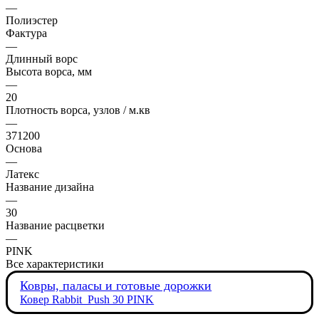
—
Полиэстер
Фактура
—
Длинный ворс
Высота ворса, мм
—
20
Плотность ворса, узлов / м.кв
—
371200
Основа
—
Латекс
Название дизайна
—
30
Название расцветки
—
PINK
Все характеристики
Ковры, паласы и готовые дорожки
Ковер Rabbit_Push 30 PINK