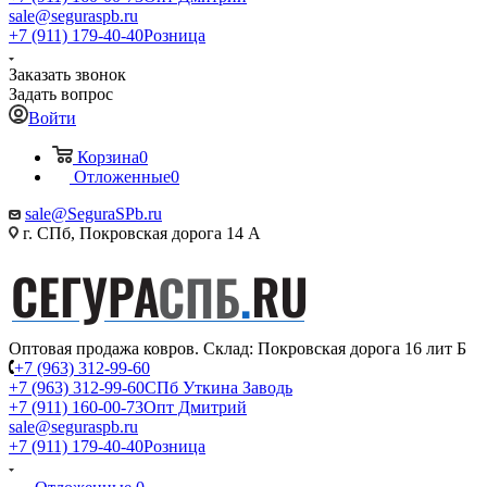
sale@seguraspb.ru
+7 (911) 179-40-40
Розница
Заказать звонок
Задать вопрос
Войти
Корзина
0
Отложенные
0
sale@SeguraSPb.ru
г. СПб, Покровская дорога 14 А
Оптовая продажа ковров. Склад: Покровская дорога 16 лит Б
+7 (963) 312-99-60
+7 (963) 312-99-60
СПб Уткина Заводь
+7 (911) 160-00-73
Опт Дмитрий
sale@seguraspb.ru
+7 (911) 179-40-40
Розница