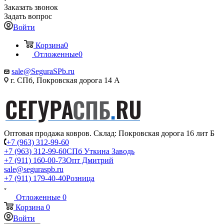
Заказать звонок
Задать вопрос
Войти
Корзина
0
Отложенные
0
sale@SeguraSPb.ru
г. СПб, Покровская дорога 14 А
Оптовая продажа ковров. Склад: Покровская дорога 16 лит Б
+7 (963) 312-99-60
+7 (963) 312-99-60
СПб Уткина Заводь
+7 (911) 160-00-73
Опт Дмитрий
sale@seguraspb.ru
+7 (911) 179-40-40
Розница
Отложенные
0
Корзина
0
Войти