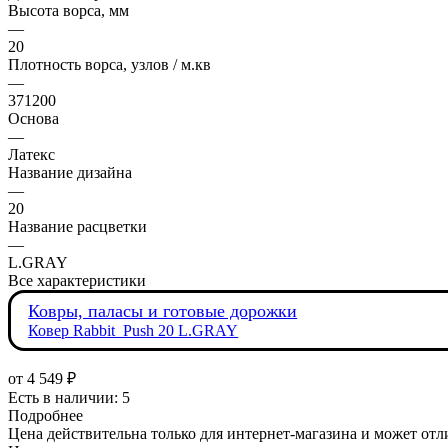
Высота ворса, мм
—
20
Плотность ворса, узлов / м.кв
—
371200
Основа
—
Латекс
Название дизайна
—
20
Название расцветки
—
L.GRAY
Все характеристики
Ковры, паласы и готовые дорожки
Ковер Rabbit_Push 20 L.GRAY
от
4 549 ₽
Есть в наличии: 5
Подробнее
Цена действительна только для интернет-магазина и может отл