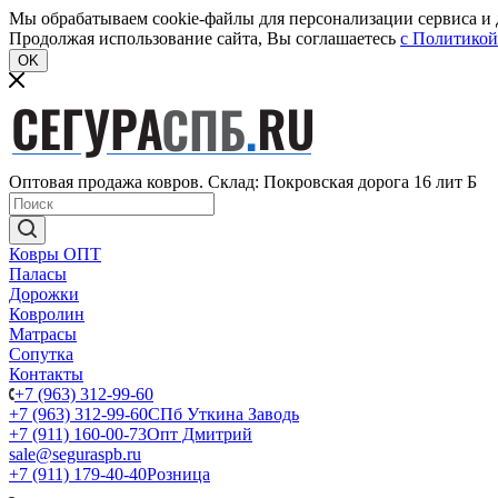
Мы обрабатываем cookie-файлы для персонализации сервиса и д
Продолжая использование сайта, Вы соглашаетесь
c Политикой
OK
Оптовая продажа ковров. Склад: Покровская дорога 16 лит Б
Ковры ОПТ
Паласы
Дорожки
Ковролин
Матрасы
Сопутка
Контакты
+7 (963) 312-99-60
+7 (963) 312-99-60
СПб Уткина Заводь
+7 (911) 160-00-73
Опт Дмитрий
sale@seguraspb.ru
+7 (911) 179-40-40
Розница