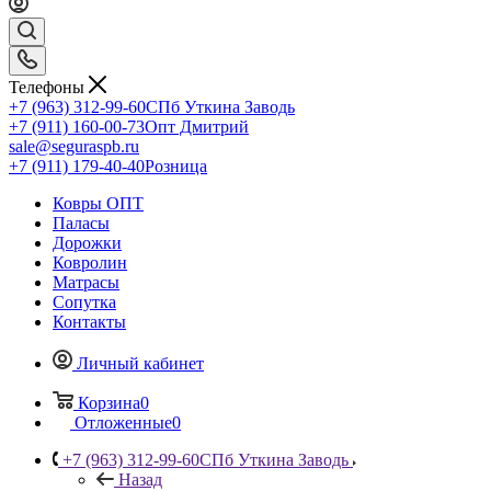
Телефоны
+7 (963) 312-99-60
СПб Уткина Заводь
+7 (911) 160-00-73
Опт Дмитрий
sale@seguraspb.ru
+7 (911) 179-40-40
Розница
Ковры ОПТ
Паласы
Дорожки
Ковролин
Матрасы
Сопутка
Контакты
Личный кабинет
Корзина
0
Отложенные
0
+7 (963) 312-99-60
СПб Уткина Заводь
Назад