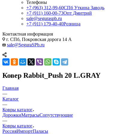
Телефоны
+7 (963) 312-99-60
СПб Уткина Заводь
+7 (911) 160-00-73
Опт Дмитрий
sale@seguraspb.ru
+7 (911) 179-40-40
Розница
Контактная информация
г. СПб, Покровская дорога 14 А
sale@SeguraSPb.ru
Ковер Rabbit_Push 20 L.GRAY
Главная
—
Каталог
—
Ковры каталог
Дорожки
Матрасы
Сопутствующие
—
Ковры каталог
Россия
Импорт
Паласы