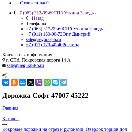
Отложенные
0
+7 (963) 312-99-60
СПб Уткина Заводь
Назад
Телефоны
+7 (963) 312-99-60
СПб Уткина Заводь
+7 (911) 160-00-73
Опт Дмитрий
sale@seguraspb.ru
+7 (911) 179-40-40
Розница
Контактная информация
г. СПб, Покровская дорога 14 А
sale@SeguraSPb.ru
Дорожка Софт 47007 45222
Главная
—
Каталог
—
Ковровые дорожки на отрез и рулонами. Оверлок торцов под