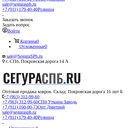
sale@seguraspb.ru
+7 (911) 179-40-40
Розница
Заказать звонок
Задать вопрос
Войти
Корзина
0
Отложенные
0
sale@SeguraSPb.ru
г. СПб, Покровская дорога 14 А
Оптовая продажа ковров. Склад: Покровская дорога 16 лит Б
+7 (963) 312-99-60
+7 (963) 312-99-60
СПб Уткина Заводь
+7 (911) 160-00-73
Опт Дмитрий
sale@seguraspb.ru
+7 (911) 179-40-40
Розница