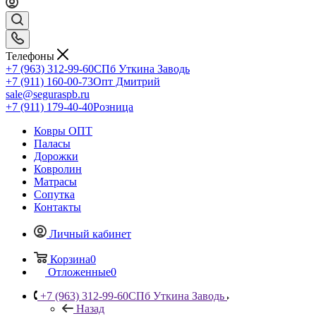
Телефоны
+7 (963) 312-99-60
СПб Уткина Заводь
+7 (911) 160-00-73
Опт Дмитрий
sale@seguraspb.ru
+7 (911) 179-40-40
Розница
Ковры ОПТ
Паласы
Дорожки
Ковролин
Матрасы
Сопутка
Контакты
Личный кабинет
Корзина
0
Отложенные
0
+7 (963) 312-99-60
СПб Уткина Заводь
Назад