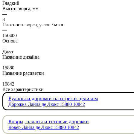
Гладкий
Высота ворса, мм
—
8
Плотность ворса, узлов / м.кв
—
150400
Основа
—
Джут
Название дизайна
—
15880
Название расцветки
—
10842
Все характеристики
Рулоны и дорожки на отрез и целиком
Дорожка Лайла де Люкс 15880 10842
Ковры, паласы и готовые дорожки
Ковер Лайла де Люкс 15880 10842