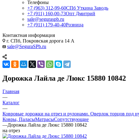
Телефоны
+7 (963) 312-99-60
СПб Уткина Заводь
+7 (911) 160-00-73
Опт Дмитрий
sale@seguraspb.ru
+7 (911) 179-40-40
Розница
Контактная информация
г. СПб, Покровская дорога 14 А
sale@SeguraSPb.ru
Дорожка Лайла де Люкс 15880 10842
Главная
—
Каталог
—
Ковровые дорожки на отрез и рулонами. Оверлок торцов под н
Ковры, Паласы
Матрасы
Сопутствующие
—
Дорожка Лайла де Люкс 15880 10842
на отрез