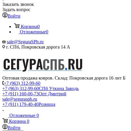
Заказать звонок
Задать вопрос
Войти
Корзина
0
Отложенные
0
sale@SeguraSPb.ru
г. СПб, Покровская дорога 14 А
Оптовая продажа ковров. Склад: Покровская дорога 16 лит Б
+7 (963) 312-99-60
+7 (963) 312-99-60
СПб Уткина Заводь
+7 (911) 160-00-73
Опт Дмитрий
sale@seguraspb.ru
+7 (911) 179-40-40
Розница
Отложенные
0
Корзина
0
Войти