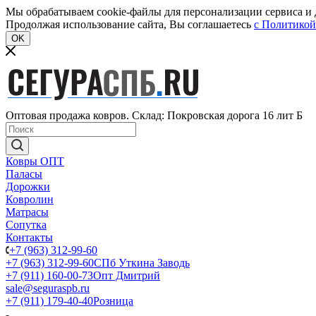
Мы обрабатываем cookie-файлы для персонализации сервиса и д
Продолжая использование сайта, Вы соглашаетесь
c Политикой
OK
Оптовая продажа ковров. Склад: Покровская дорога 16 лит Б
Ковры ОПТ
Паласы
Дорожки
Ковролин
Матрасы
Сопутка
Контакты
+7 (963) 312-99-60
+7 (963) 312-99-60
СПб Уткина Заводь
+7 (911) 160-00-73
Опт Дмитрий
sale@seguraspb.ru
+7 (911) 179-40-40
Розница