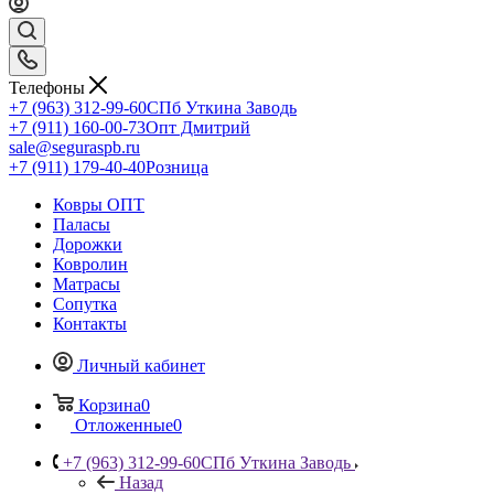
Телефоны
+7 (963) 312-99-60
СПб Уткина Заводь
+7 (911) 160-00-73
Опт Дмитрий
sale@seguraspb.ru
+7 (911) 179-40-40
Розница
Ковры ОПТ
Паласы
Дорожки
Ковролин
Матрасы
Сопутка
Контакты
Личный кабинет
Корзина
0
Отложенные
0
+7 (963) 312-99-60
СПб Уткина Заводь
Назад