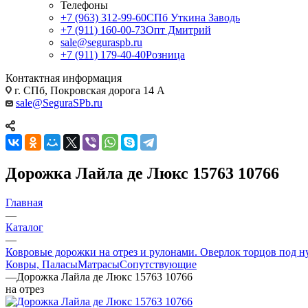
Телефоны
+7 (963) 312-99-60
СПб Уткина Заводь
+7 (911) 160-00-73
Опт Дмитрий
sale@seguraspb.ru
+7 (911) 179-40-40
Розница
Контактная информация
г. СПб, Покровская дорога 14 А
sale@SeguraSPb.ru
Дорожка Лайла де Люкс 15763 10766
Главная
—
Каталог
—
Ковровые дорожки на отрез и рулонами. Оверлок торцов под н
Ковры, Паласы
Матрасы
Сопутствующие
—
Дорожка Лайла де Люкс 15763 10766
на отрез