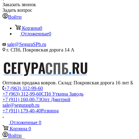
Заказать звонок
Задать вопрос
Войти
Корзина
0
Отложенные
0
sale@SeguraSPb.ru
г. СПб, Покровская дорога 14 А
Оптовая продажа ковров. Склад: Покровская дорога 16 лит Б
+7 (963) 312-99-60
+7 (963) 312-99-60
СПб Уткина Заводь
+7 (911) 160-00-73
Опт Дмитрий
sale@seguraspb.ru
+7 (911) 179-40-40
Розница
Отложенные
0
Корзина
0
Войти