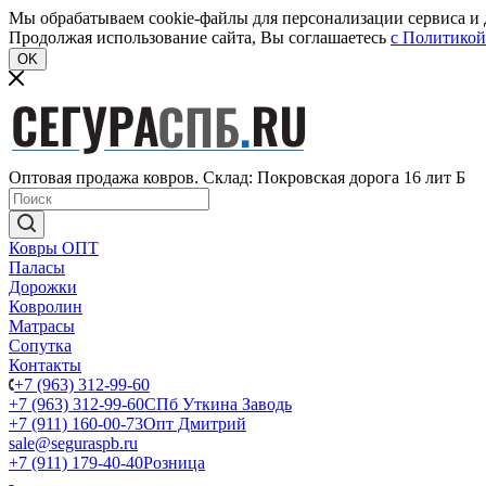
Мы обрабатываем cookie-файлы для персонализации сервиса и д
Продолжая использование сайта, Вы соглашаетесь
c Политикой
OK
Оптовая продажа ковров. Склад: Покровская дорога 16 лит Б
Ковры ОПТ
Паласы
Дорожки
Ковролин
Матрасы
Сопутка
Контакты
+7 (963) 312-99-60
+7 (963) 312-99-60
СПб Уткина Заводь
+7 (911) 160-00-73
Опт Дмитрий
sale@seguraspb.ru
+7 (911) 179-40-40
Розница