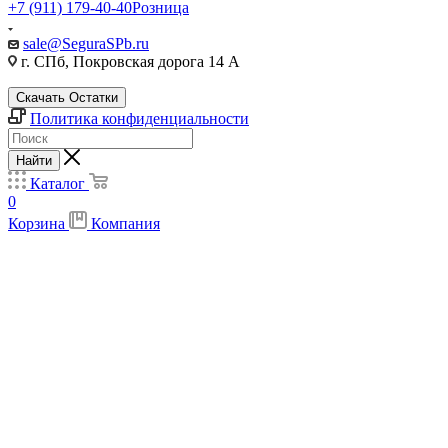
+7 (911) 179-40-40
Розница
sale@SeguraSPb.ru
г. СПб, Покровская дорога 14 А
Скачать Остатки
Политика конфиденциальности
Найти
Каталог
0
Корзина
Компания