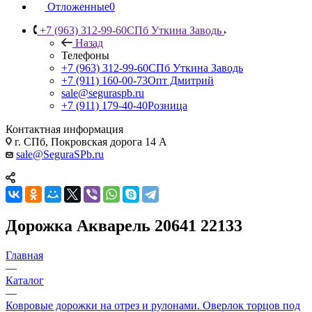
Отложенные
0
+7 (963) 312-99-60
СПб Уткина Заводь
Назад
Телефоны
+7 (963) 312-99-60
СПб Уткина Заводь
+7 (911) 160-00-73
Опт Дмитрий
sale@seguraspb.ru
+7 (911) 179-40-40
Розница
Контактная информация
г. СПб, Покровская дорога 14 А
sale@SeguraSPb.ru
Дорожка Акварель 20641 22133
Главная
—
Каталог
—
Ковровые дорожки на отрез и рулонами. Оверлок торцов под