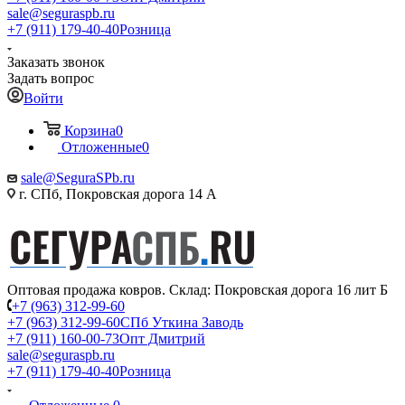
sale@seguraspb.ru
+7 (911) 179-40-40
Розница
Заказать звонок
Задать вопрос
Войти
Корзина
0
Отложенные
0
sale@SeguraSPb.ru
г. СПб, Покровская дорога 14 А
Оптовая продажа ковров. Склад: Покровская дорога 16 лит Б
+7 (963) 312-99-60
+7 (963) 312-99-60
СПб Уткина Заводь
+7 (911) 160-00-73
Опт Дмитрий
sale@seguraspb.ru
+7 (911) 179-40-40
Розница